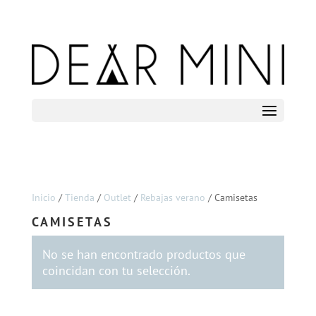
Inicio
/
Tienda
/
Outlet
/
Rebajas verano
/ Camisetas
CAMISETAS
No se han encontrado productos que
coincidan con tu selección.